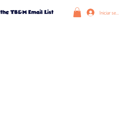
Iniciar sesión
 the TB&M Email List