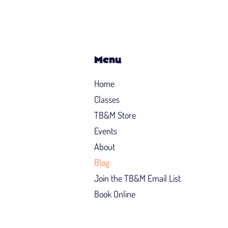
Menu
Home
Classes
TB&M Store
Events
About
Blog
Join the TB&M Email List
Book Online